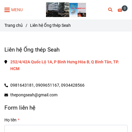
0
MENU
Trang chủ
/
Liên hệ Ống thép Seah
Liên hệ Ống thép Seah
252/4/42A Quốc Lộ 1A, P Bình Hưng Hòa B, Q Bình Tân, TP. 
HCM
0981643181,
0909651167,
0934428566
thepongseah@gmail.com
Form liên hệ
Họ tên