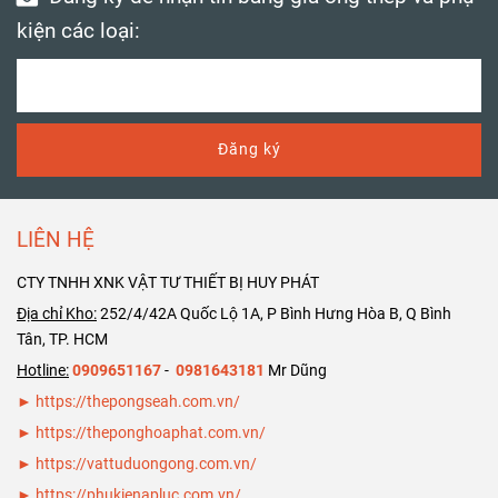
kiện các loại:
Đăng ký
LIÊN HỆ
CTY TNHH XNK VẬT TƯ THIẾT BỊ HUY PHÁT
Địa chỉ Kho:
252/4/42A Quốc Lộ 1A, P Bình Hưng Hòa B, Q Bình
Tân, TP. HCM
Hotline:
0909651167
-
0981643181
Mr Dũng
► https://thepongseah.com.vn/
►
https://theponghoaphat.com.vn/
►
https://vattuduongong.com.vn/
►
https://phukienapluc.com.vn/