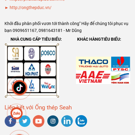
►
http://ongthepduc.vn/
Khởi đầu phân phối vươn tới thành công" Hãy để chúng tôi phục vụ
bạn 0909651167, 0981643181 - Mr Dũng
NHÀ CUNG CẤP TIÊU BIỂU:
KHÁC HÀNGTIÊU BIỂU:
Liên kết với Ống thép Seah