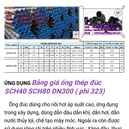
Bảng giá ống thép đúc
ỨNG DỤNG
SCH40 SCH80 DN300 ( phi 323)
Ống đúc dùng cho nồi hơi áp suất cao, ứng dụng
trong xây dựng, dùng dẫn dầu dẫn khí, dẫn hơi, dẫn
nước thủy lợi, chế tạo máy móc. Ngoài ra còn được
sử dụng rộng rãi trên nhiều lĩnh vực : Xăng dầu, thực