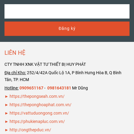
quý khách
cung cấp
ống
quý khách
hàng. Trân
thép đúc
các
hàng. Trân
trọng cảm
loại từ size
trọng cảm
ơn Bảng giá
DN125 ( phi
ơn Bảng giá
Đăng ký
ống thép đúc
141) đến size
ống thép đúc
SCH40 SCH80
DN400 ( phi
SCH40 SCH80
DN200 ( phi
406). Rất hân
DN150 ( phi
219)
hạnh phục vụ
168)
LIÊN HỆ
quý khách
CTY TNHH XNK VẬT TƯ THIẾT BỊ HUY PHÁT
hàng. Trân
trọng cảm
Địa chỉ Kho:
252/4/42A Quốc Lộ 1A, P Bình Hưng Hòa B, Q Bình
ơn Bảng giá
Tân, TP. HCM
ống thép đúc
Hotline:
0909651167
-
0981643181
Mr Dũng
SCH40 SCH80
► https://thepongseah.com.vn/
DN125 ( phi
►
https://theponghoaphat.com.vn/
141)
►
https://vattuduongong.com.vn/
►
https://phukienapluc.com.vn/
►
http://ongthepduc.vn/