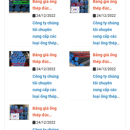
Bảng giá ống
Bảng giá ống
thép đúc
thép đúc
SCH40 SCH80
SCH40 SCH80
24/12/2022
24/12/2022
DN300 ( phi
DN250 ( phi
Công ty chúng
Công ty chúng
323)
273)
tôi chuyên
tôi chuyên
cung cấp các
cung cấp các
loại ống thép
loại ống thép
mạ kẽm, ống
mạ kẽm, ống
Bảng giá ống
Bảng giá ống
thép đen, ống
thép đen, ống
thép đúc
thép đúc
thép cỡ lớn,
thép cỡ lớn,
SCH40 SCH80
SCH40 SCH80
24/12/2022
24/12/2022
thép hộp
thép hộp
DN200 ( phi
DN150 ( phi
vuông và chữ
Công ty chúng
vuông và chữ
Công ty chúng
219)
168)
nhật thương
tôi chuyên
nhật thương
tôi chuyên
hiệu Hòa Phát
cung cấp các
hiệu Hòa Phát
cung cấp các
tại Hồ Chí
loại ống thép
tại Hồ Chí
loại ống thép
Minh. Hãy liên
mạ kẽm, ống
Minh. Hãy liên
mạ kẽm, ống
Bảng giá ống
hệ Cty HUY
thép đen, ống
hệ Cty HUY
thép đen, ống
thép đúc
PHÁT -
thép cỡ lớn,
PHÁT -
thép cỡ lớn,
SCH40 SCH80
24/12/2022
0981643181
thép hộp
0981643181
thép hộp
DN125 ( phi
Mr Dũng để
vuông và chữ
Công ty chúng
Mr Dũng để
vuông và chữ