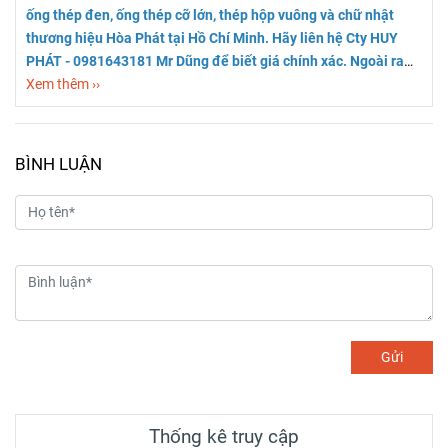
ống thép đen, ống thép cỡ lớn, thép hộp vuông và chữ nhật
thương hiệu Hòa Phát tại Hồ Chí Minh. Hãy liên hệ Cty HUY
PHÁT - 0981643181 Mr Dũng để biết giá chính xác. Ngoài ra
chung tôi còn cung cấp
Xem thêm ››
ống thép đúc
các loại từ size DN250 (
phi 273) đến size DN400 ( phi 406). Rất hân hạnh phục vụ quý
khách hàng. Trân trọng cảm ơn Bảng giá ống thép đúc SCH40
SCH80
DN250 ( phi 273)
BÌNH LUẬN
Gửi
Thống kê truy cập