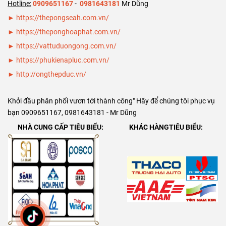
ống thép đúc
Hotline:
0909651167
-
0981643181
Mr Dũng
SCH40 SCH80
► https://thepongseah.com.vn/
DN125 ( phi
►
https://theponghoaphat.com.vn/
141)
►
https://vattuduongong.com.vn/
►
https://phukienapluc.com.vn/
►
http://ongthepduc.vn/
Khởi đầu phân phối vươn tới thành công" Hãy để chúng tôi phục vụ
bạn 0909651167, 0981643181 - Mr Dũng
NHÀ CUNG CẤP TIÊU BIỂU:
KHÁC HÀNGTIÊU BIỂU: