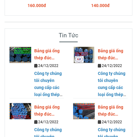
160.000đ
140.000đ
Tin Tức
Bảng giá ống
Bảng giá ống
thép đúc
thép đúc
SCH40 SCH80
SCH40 SCH80
24/12/2022
24/12/2022
DN300 ( phi
DN250 ( phi
Công ty chúng
Công ty chúng
323)
273)
tôi chuyên
tôi chuyên
cung cấp các
cung cấp các
loại ống thép
loại ống thép
mạ kẽm, ống
mạ kẽm, ống
Bảng giá ống
Bảng giá ống
thép đen, ống
thép đen, ống
thép đúc
thép đúc
thép cỡ lớn,
thép cỡ lớn,
SCH40 SCH80
SCH40 SCH80
24/12/2022
24/12/2022
thép hộp
thép hộp
DN200 ( phi
DN150 ( phi
vuông và chữ
Công ty chúng
vuông và chữ
Công ty chúng
219)
168)
nhật thương
tôi chuyên
nhật thương
tôi chuyên