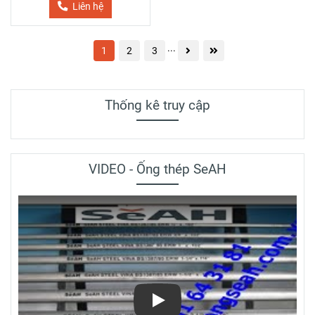
Liên hệ
...
1
2
3
Thống kê truy cập
VIDEO - Ống thép SeAH
Play