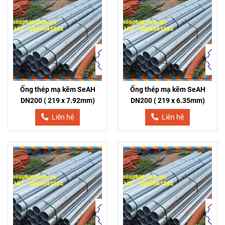
Ống thép mạ kẽm SeAH
Ống thép mạ kẽm SeAH
DN200 ( 219 x 7.92mm)
DN200 ( 219 x 6.35mm)
Liên hệ
Liên hệ