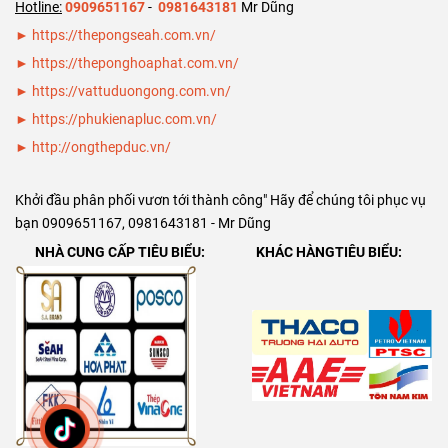
ống thép đúc
Hotline:
0909651167
-
0981643181
Mr Dũng
SCH40 SCH80
► https://thepongseah.com.vn/
DN125 ( phi
►
https://theponghoaphat.com.vn/
141)
►
https://vattuduongong.com.vn/
►
https://phukienapluc.com.vn/
►
http://ongthepduc.vn/
Khởi đầu phân phối vươn tới thành công" Hãy để chúng tôi phục vụ
bạn 0909651167, 0981643181 - Mr Dũng
NHÀ CUNG CẤP TIÊU BIỂU:
KHÁC HÀNGTIÊU BIỂU: