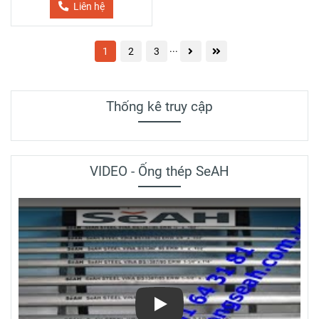
Liên hệ
...
1
2
3
Thống kê truy cập
VIDEO - Ống thép SeAH
Play