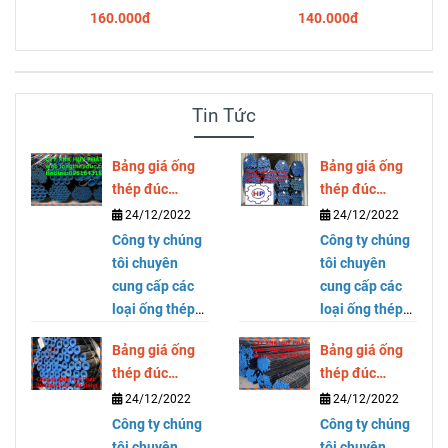
160.000đ
140.000đ
Tin Tức
Bảng giá ống
Bảng giá ống
thép đúc
thép đúc
SCH40 SCH80
SCH40 SCH80
24/12/2022
24/12/2022
DN300 ( phi
DN250 ( phi
Công ty chúng
Công ty chúng
323)
273)
tôi chuyên
tôi chuyên
cung cấp các
cung cấp các
loại ống thép
loại ống thép
mạ kẽm, ống
mạ kẽm, ống
Bảng giá ống
Bảng giá ống
thép đen, ống
thép đen, ống
thép đúc
thép đúc
thép cỡ lớn,
thép cỡ lớn,
SCH40 SCH80
SCH40 SCH80
24/12/2022
24/12/2022
thép hộp
thép hộp
DN200 ( phi
DN150 ( phi
vuông và chữ
Công ty chúng
vuông và chữ
Công ty chúng
219)
168)
nhật thương
tôi chuyên
nhật thương
tôi chuyên