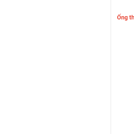
Ống t