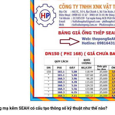
H PN16 DN65 ( Phi 76)
MẶT BÍCH PN16 DN100 ( Phi 1
140.000đ
180.000đ
g mạ kẽm SEAH có cấu tạo thông số kỹ thuật như thế nào?