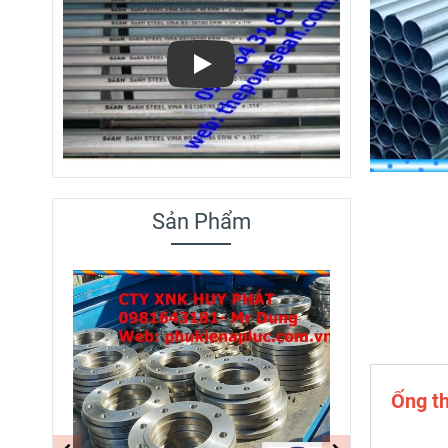
Play
Sản Phẩm
Ống t