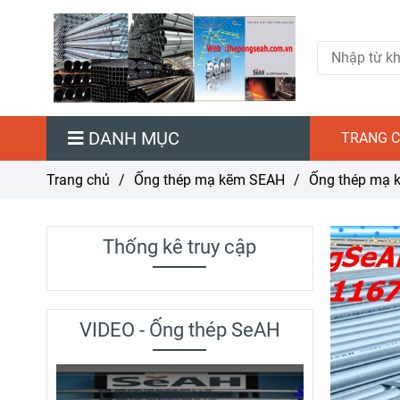
DANH MỤC
TRANG C
Trang chủ
/
Ống thép mạ kẽm SEAH
/
Ống thép mạ 
Thống kê truy cập
VIDEO - Ống thép SeAH