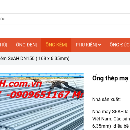
HỦ|
ỐNG ĐEN|
ỐNG KẼM|
PHỤ KIỆN|
ỐNG ĐÚC
kẽm SeAH DN150 ( 168 x 6.35mm)
Ống thép mạ
Nhà sản xuất:
Nhà mày SEAH là 
Việt Nam. Các sả
6.35mm) điều bề 