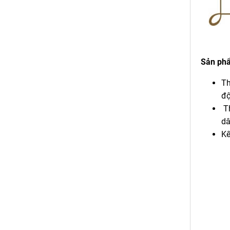
Sản ph
Th
độ
Th
dâ
Kế