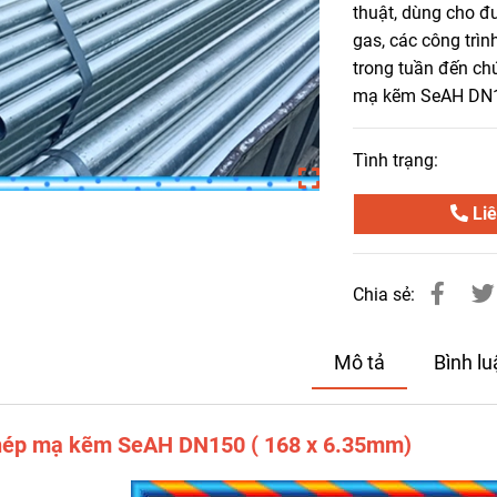
thuật, dùng cho đ
gas, các công trì
trong tuần đến ch
mạ kẽm SeAH DN1
Tình trạng:
Liê
Chia sẻ:
Mô tả
Bình l
hép mạ kẽm SeAH DN150 ( 168 x 6.35mm)