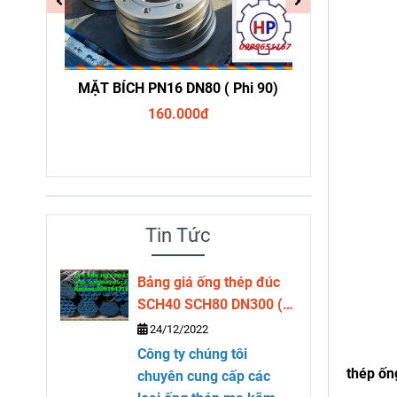
114)
MẶT BÍCH PN16 DN80 ( Phi 90)
MẶT BÍC
160.000đ
Tin Tức
Bảng giá ống thép đúc
SCH40 SCH80 DN300 (
phi 323)
24/12/2022
Công ty chúng tôi
thép ốn
chuyên cung cấp các