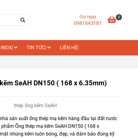
Gọi ngay
0
0981643181
 INOX|
TIN TỨC|
LIÊN HỆ|
 kẽm SeAH DN150 ( 168 x 6.35mm)
thép ống kẽm SeAH
nhà sản xuất ống thép mạ kẽm hàng đầu tại đất nước
n phẩm Ống thép mạ kẽm SeAH DN150 ( 168 x
mặt nhúng kẽm luôn bóng, đẹp, và đảm bảo đúng kỹ