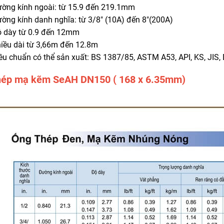
ờng kính ngoài: từ 15.9 đến 219.1mm
ờng kính danh nghĩa: từ 3/8″ (10A) đến 8″(200A)
 dày từ 0.9 đến 12mm
iều dài từ 3,66m đến 12.8m
êu chuẩn có thể sản xuất: BS 1387/85, ASTM A53, API, KS, JIS,
hép mạ kẽm SeAH DN150 ( 168 x 6.35mm)