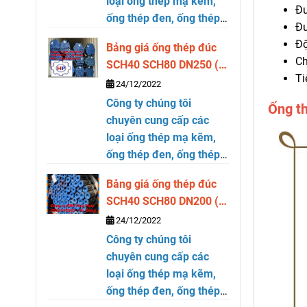
loại ống thép mạ kẽm,
Đư
ống thép đen, ống thép
Đư
cỡ lớn, thép hộp vuông
Độ
Bảng giá ống thép đúc
và chữ nhật thương hiệu
Ch
SCH40 SCH80 DN250 (
Hòa Phát tại Hồ Chí
Ti
phi 273)
24/12/2022
Minh. Hãy liên hệ Cty
Công ty chúng tôi
HUY PHÁT -
Ống t
chuyên cung cấp các
0981643181 Mr Dũng để
loại ống thép mạ kẽm,
biết giá chính xác. Ngoài
ống thép đen, ống thép
ra chung tôi còn cung
cỡ lớn, thép hộp vuông
cấp
ống thép đúc
các
Bảng giá ống thép đúc
và chữ nhật thương hiệu
loại từ size DN300 ( phi
SCH40 SCH80 DN200 (
Hòa Phát tại Hồ Chí
323) đến size DN400 (
phi 219)
24/12/2022
Minh. Hãy liên hệ Cty
phi 406). Rất hân hạnh
Công ty chúng tôi
HUY PHÁT -
phục vụ quý khách hàng.
chuyên cung cấp các
0981643181 Mr Dũng để
Trân trọng cảm ơn Bảng
loại ống thép mạ kẽm,
biết giá chính xác. Ngoài
giá ống thép đúc SCH40
ống thép đen, ống thép
ra chung tôi còn cung
SCH80
DN300 ( phi 323)