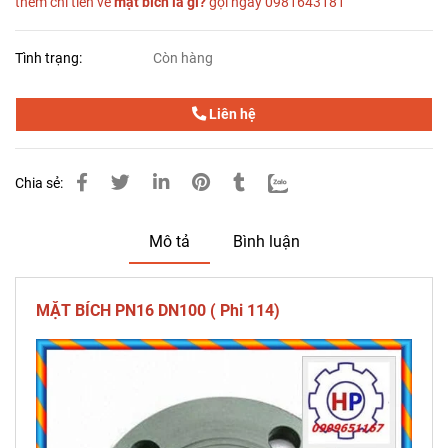
thêm chi tiến về
mặt bích là gì?
gọi ngay 0981643181
Tình trạng:
Còn hàng
Liên hệ
Chia sẻ:
Mô tả
Bình luận
MẶT BÍCH PN16 DN100 ( Phi 114)