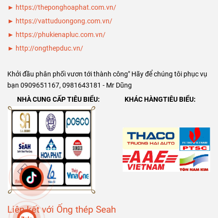
►
https://theponghoaphat.com.vn/
141)
►
https://vattuduongong.com.vn/
►
https://phukienapluc.com.vn/
►
http://ongthepduc.vn/
Khởi đầu phân phối vươn tới thành công" Hãy để chúng tôi phục vụ
bạn 0909651167, 0981643181 - Mr Dũng
NHÀ CUNG CẤP TIÊU BIỂU:
KHÁC HÀNGTIÊU BIỂU:
Liên kết với Ống thép Seah