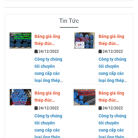
Tin Tức
Bảng giá ống
Bảng giá ống
thép đúc
thép đúc
SCH40 SCH80
SCH40 SCH80
24/12/2022
24/12/2022
DN300 ( phi
DN250 ( phi
Công ty chúng
Công ty chúng
323)
273)
tôi chuyên
tôi chuyên
cung cấp các
cung cấp các
loại ống thép
loại ống thép
mạ kẽm, ống
mạ kẽm, ống
Bảng giá ống
Bảng giá ống
thép đen, ống
thép đen, ống
thép đúc
thép đúc
thép cỡ lớn,
thép cỡ lớn,
SCH40 SCH80
SCH40 SCH80
24/12/2022
24/12/2022
thép hộp
thép hộp
DN200 ( phi
DN150 ( phi
vuông và chữ
Công ty chúng
vuông và chữ
Công ty chúng
219)
168)
nhật thương
tôi chuyên
nhật thương
tôi chuyên
hiệu Hòa Phát
cung cấp các
hiệu Hòa Phát
cung cấp các
tại Hồ Chí
loại ống thép
tại Hồ Chí
loại ống thép