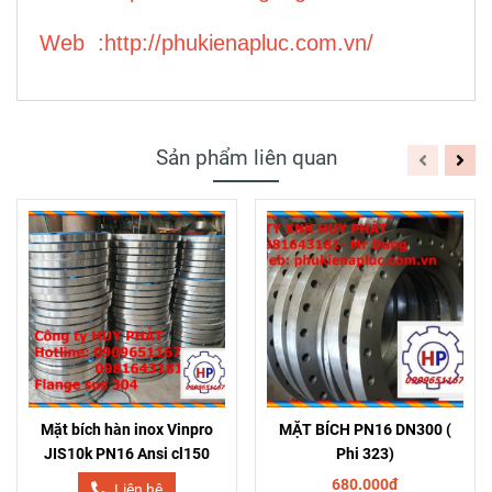
Web :
http://phukienapluc.com.vn/
Sản phẩm liên quan
Mặt bích hàn inox Vinpro
MẶT BÍCH PN16 DN300 (
JIS10k PN16 Ansi cl150
Phi 323)
680.000đ
Liên hệ