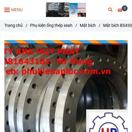
0
MENU
Trang chủ
/
Phụ kiện ống thép seah
/
Mặt bích
/
Mặt bích BS450