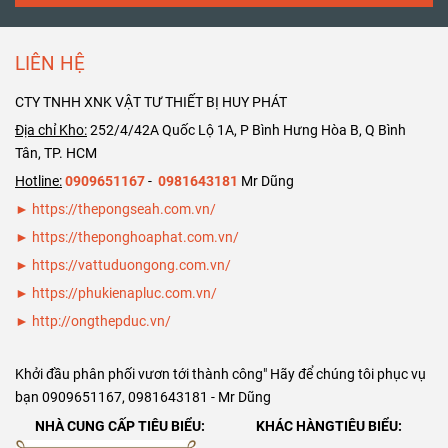
SCH40 SCH80
DN400 ( phi
SCH40 SCH80
DN200 ( phi
406). Rất hân
DN150 ( phi
219)
hạnh phục vụ
168)
LIÊN HỆ
quý khách
CTY TNHH XNK VẬT TƯ THIẾT BỊ HUY PHÁT
hàng. Trân
trọng cảm
Địa chỉ Kho:
252/4/42A Quốc Lộ 1A, P Bình Hưng Hòa B, Q Bình
ơn Bảng giá
Tân, TP. HCM
ống thép đúc
Hotline:
0909651167
-
0981643181
Mr Dũng
SCH40 SCH80
► https://thepongseah.com.vn/
DN125 ( phi
►
https://theponghoaphat.com.vn/
141)
►
https://vattuduongong.com.vn/
►
https://phukienapluc.com.vn/
►
http://ongthepduc.vn/
Khởi đầu phân phối vươn tới thành công" Hãy để chúng tôi phục vụ
bạn 0909651167, 0981643181 - Mr Dũng
NHÀ CUNG CẤP TIÊU BIỂU:
KHÁC HÀNGTIÊU BIỂU: