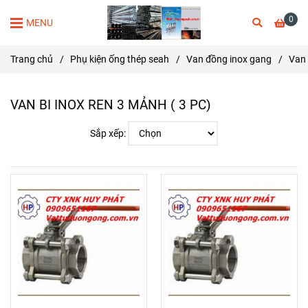
0
MENU
Trang chủ
/
Phụ kiện ống thép seah
/
Van đồng inox gang
/
Van 
VAN BI INOX REN 3 MẢNH ( 3 PC)
Sắp xếp: