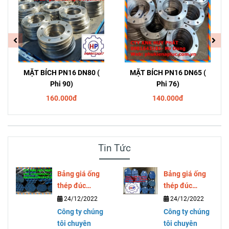
MẶT BÍCH PN16 DN80 (
MẶT BÍCH PN16 DN65 (
Phi 90)
Phi 76)
160.000đ
140.000đ
Tin Tức
Bảng giá ống
Bảng giá ống
thép đúc
thép đúc
SCH40 SCH80
SCH40 SCH80
24/12/2022
24/12/2022
DN300 ( phi
DN250 ( phi
Công ty chúng
Công ty chúng
323)
273)
tôi chuyên
tôi chuyên