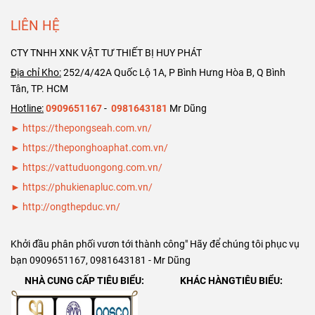
DN200 ( phi
406). Rất hân
DN150 ( phi
219)
hạnh phục vụ
168)
LIÊN HỆ
quý khách
CTY TNHH XNK VẬT TƯ THIẾT BỊ HUY PHÁT
hàng. Trân
trọng cảm
Địa chỉ Kho:
252/4/42A Quốc Lộ 1A, P Bình Hưng Hòa B, Q Bình
ơn Bảng giá
Tân, TP. HCM
ống thép đúc
Hotline:
0909651167
-
0981643181
Mr Dũng
SCH40 SCH80
► https://thepongseah.com.vn/
DN125 ( phi
►
https://theponghoaphat.com.vn/
141)
►
https://vattuduongong.com.vn/
►
https://phukienapluc.com.vn/
►
http://ongthepduc.vn/
Khởi đầu phân phối vươn tới thành công" Hãy để chúng tôi phục vụ
bạn 0909651167, 0981643181 - Mr Dũng
NHÀ CUNG CẤP TIÊU BIỂU:
KHÁC HÀNGTIÊU BIỂU: