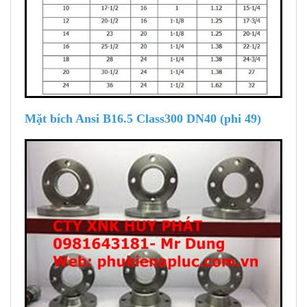
Mặt bích Ansi B16.5 Class300 DN40 (phi 49)