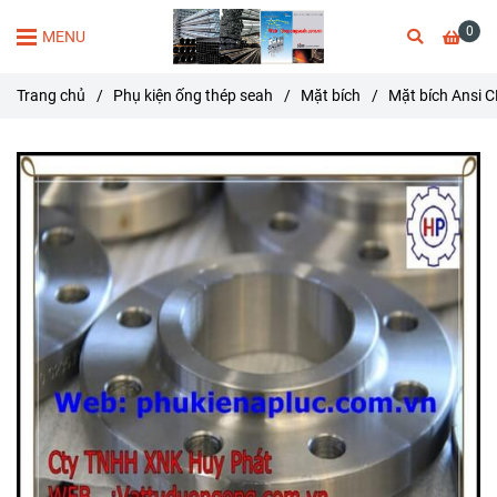
0
MENU
Trang chủ
/
Phụ kiện ống thép seah
/
Mặt bích
/
Mặt bích Ansi 