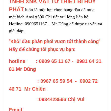
TNHH XNK VẬT TƯ THIẾT BỊ HUY
PHÁT
luôn là một lựa chọn hàng đầu để mua
m
ặt bích Ansi #300
Chi tiết vui lòng liên hệ
Hotline: 0909651167 – Mr Dũng để được tư vấn và
giải đáp:
"Khởi đầu phân phối vươn tới thành công"
Hãy để chúng tôi phục vụ bạn:
hotline : 0909 65 11 67 - 0981 64 31
81 Mr Dũng
: 0967 65 59 54 - 0902 72
46 71 Mr Chiến
:0934428566 Chị Vui
Email