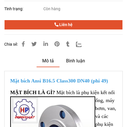
Tình trạng:
Còn hàng
Liên hệ
Chia sẻ:
Mô tả
Bình luận
Mặt bích Ansi B16.5 Class300 DN40 (phi 49)
MẶT BÍCH LÀ
GÌ?
Mặt bích là phụ kiện kết nối
ống, máy
bơm, van,
và các
phụ kiện