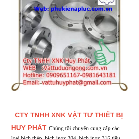
CTY TNHH XNK VẬT TƯ THIẾT BỊ
HUY PHÁT
Chúng tôi chuyên cung cấp các
loại bích thép, bích inox 304, bích inox 316 tiêu