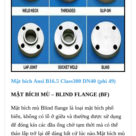
Mặt bích Ansi B16.5 Class300 DN40 (phi 49)
MẶT BÍCH MÙ – BLIND FLANGE (BF)
Mặt bích mù Blind flange là loại mặt bích phổ
biến, không có lỗ ở giữa và thường được sử dụng
để đóng kín các đầu ống chờ tạm thời mà có thể
tháo lắp trở lại dễ dàng bất cứ lúc nào.Mặt bích mù