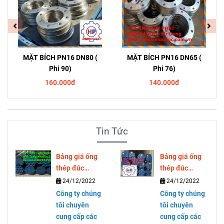
MẶT BÍCH PN16 DN80 (
MẶT BÍCH PN16 DN65 (
Phi 90)
Phi 76)
160.000đ
140.000đ
Tin Tức
Bảng giá ống
Bảng giá ống
thép đúc
thép đúc
SCH40 SCH80
SCH40 SCH80
24/12/2022
24/12/2022
DN300 ( phi
DN250 ( phi
Công ty chúng
Công ty chúng
323)
273)
tôi chuyên
tôi chuyên
cung cấp các
cung cấp các