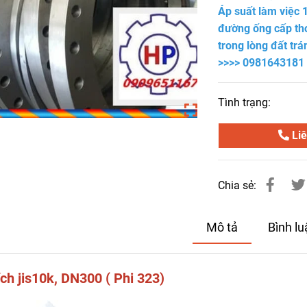
Áp suất làm việc 
đường ống cấp tho
trong lòng đất trá
>>>> 0981643181
Tình trạng:
Liê
Chia sẻ:
Mô tả
Bình l
ch jis10k, DN300 ( Phi 323)