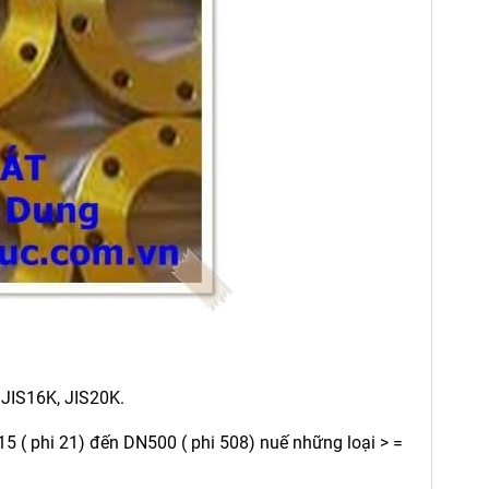
 JIS16K, JIS20K.
15 ( phi 21) đến DN500 ( phi 508) nuế những loại > =