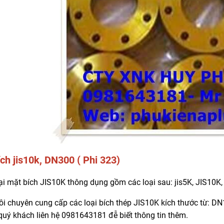
ch jis10k, DN300 ( Phi 323)
ại mặt bích JIS10K thông dụng gồm các loại sau: jis5K, JIS10K,
ôi chuyên cung cấp các loại bích thép JIS10K kích thước từ: DN
uý khách liên hệ 0981643181 đễ biết thông tin thêm.