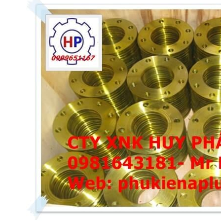
H PN16 DN65 ( Phi 76)
MẶT BÍCH PN16 DN100 ( Phi 1
140.000đ
180.000đ