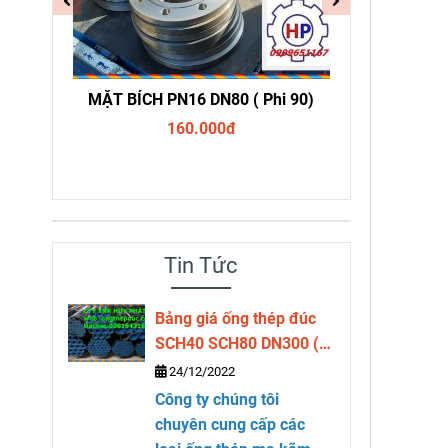
114)
MẶT BÍCH PN16 DN80 ( Phi 90)
MẶT BÍC
160.000đ
Tin Tức
Bảng giá ống thép đúc
SCH40 SCH80 DN300 (
phi 323)
24/12/2022
Công ty chúng tôi
chuyên cung cấp các