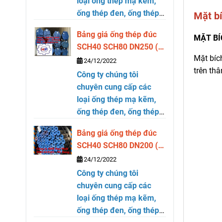
loại ống thép mạ kẽm,
ống thép đen, ống thép
Mặt bí
cỡ lớn, thép hộp vuông
Bảng giá ống thép đúc
và chữ nhật thương hiệu
MẶT BÍ
SCH40 SCH80 DN250 (
Hòa Phát tại Hồ Chí
Mặt bíc
phi 273)
24/12/2022
Minh. Hãy liên hệ Cty
trên th
Công ty chúng tôi
HUY PHÁT -
chuyên cung cấp các
0981643181 Mr Dũng để
loại ống thép mạ kẽm,
biết giá chính xác. Ngoài
ống thép đen, ống thép
ra chung tôi còn cung
cỡ lớn, thép hộp vuông
cấp
ống thép đúc
các
Bảng giá ống thép đúc
và chữ nhật thương hiệu
loại từ size DN300 ( phi
SCH40 SCH80 DN200 (
Hòa Phát tại Hồ Chí
323) đến size DN400 (
phi 219)
24/12/2022
Minh. Hãy liên hệ Cty
phi 406). Rất hân hạnh
Công ty chúng tôi
HUY PHÁT -
phục vụ quý khách hàng.
chuyên cung cấp các
0981643181 Mr Dũng để
Trân trọng cảm ơn Bảng
loại ống thép mạ kẽm,
biết giá chính xác. Ngoài
giá ống thép đúc SCH40
ống thép đen, ống thép
ra chung tôi còn cung
SCH80
DN300 ( phi 323)