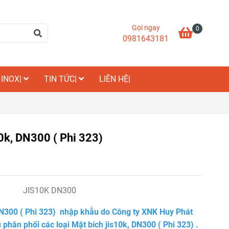
Gọi ngay
0
0981643181
 INOX|
TIN TỨC|
LIÊN HỆ|
10k, DN300 ( Phi 323)
JIS10K DN300
DN300 ( Phi 323)
nhập khẫu do Công ty XNK Huy Phát
 phân phối các loại
Mặt bích jis10k, DN300 ( Phi 323)
.