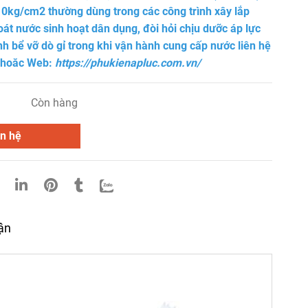
10kg/cm2 thường dùng trong các công trình xây lắp
át nước sinh hoạt dân dụng, đòi hỏi chịu dưỡc áp lực
nh bể vỡ dò gỉ trong khi vận hành cung cấp nước liên hệ
 hoăc Web:
https://phukienapluc.com.vn/
Còn hàng
n hệ
uận