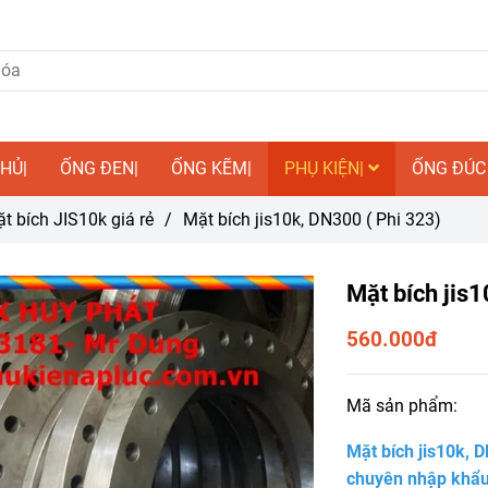
HỦ|
ỐNG ĐEN|
ỐNG KẼM|
PHỤ KIỆN|
ỐNG ĐÚC
t bích JIS10k giá rẻ
/
Mặt bích jis10k, DN300 ( Phi 323)
Mặt bích jis
560.000đ
Mã sản phẩm:
Mặt bích jis10k, 
chuyên nhập khẩu