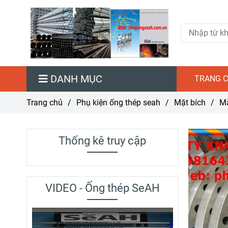
DANH MỤC
TRANG C
Trang chủ
/
Phụ kiện ống thép seah
/
Mặt bích
/
Mặ
Thống kê truy cập
VIDEO - Ống thép SeAH