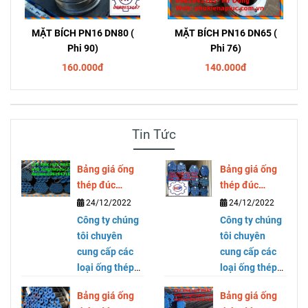
MẶT BÍCH PN16 DN80 (
MẶT BÍCH PN16 DN65 (
Phi 90)
Phi 76)
160.000đ
140.000đ
Tin Tức
Bảng giá ống
Bảng giá ống
thép đúc
thép đúc
SCH40 SCH80
SCH40 SCH80
24/12/2022
24/12/2022
DN300 ( phi
DN250 ( phi
Công ty chúng
Công ty chúng
323)
273)
tôi chuyên
tôi chuyên
cung cấp các
cung cấp các
loại ống thép
loại ống thép
mạ kẽm, ống
mạ kẽm, ống
Bảng giá ống
Bảng giá ống
thép đen, ống
thép đen, ống