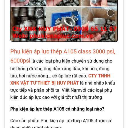
Phụ kiện áp lực thép A105 class 3000 psi,
6000psi
là các loại phụ kiện chuyên sử dụng cho
hệ thống đường ống dẫn xăng dầu, khí nén, đóng
tàu, hơi nước nóng… có áp lực rất cao.
CTY TNHH
XNK VẬT TƯ THIẾT BỊ HUY PHÁT
là nhà nhập khẩu
trực tiếp và phân phối tại Việt Namvới các loại phụ
kiện đúc áp lực cao với giá tốt nhất thị trường
Phụ kiện áp lực thép A105 có những loại nào?
Các sản phẩm Phụ kiện áp lực thép A105 được sử
dụng nhiều nhất như sau: