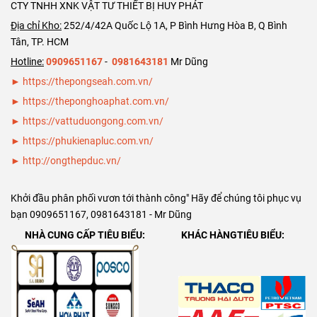
CTY TNHH XNK VẬT TƯ THIẾT BỊ HUY PHÁT
hàng. Trân
trọng cảm
Địa chỉ Kho:
252/4/42A Quốc Lộ 1A, P Bình Hưng Hòa B, Q Bình
ơn Bảng giá
Tân, TP. HCM
ống thép đúc
Hotline:
0909651167
-
0981643181
Mr Dũng
SCH40 SCH80
► https://thepongseah.com.vn/
DN125 ( phi
►
https://theponghoaphat.com.vn/
141)
►
https://vattuduongong.com.vn/
►
https://phukienapluc.com.vn/
►
http://ongthepduc.vn/
Khởi đầu phân phối vươn tới thành công" Hãy để chúng tôi phục vụ
bạn 0909651167, 0981643181 - Mr Dũng
NHÀ CUNG CẤP TIÊU BIỂU:
KHÁC HÀNGTIÊU BIỂU: