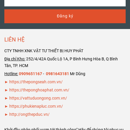
trọng cảm
loại từ size
trọng cảm
ơn Bảng giá
DN125 ( phi
ơn Bảng giá
Đăng ký
ống thép đúc
141) đến size
ống thép đúc
SCH40 SCH80
DN400 ( phi
SCH40 SCH80
DN200 ( phi
406). Rất hân
DN150 ( phi
219)
hạnh phục vụ
168)
LIÊN HỆ
quý khách
CTY TNHH XNK VẬT TƯ THIẾT BỊ HUY PHÁT
hàng. Trân
trọng cảm
Địa chỉ Kho:
252/4/42A Quốc Lộ 1A, P Bình Hưng Hòa B, Q Bình
ơn Bảng giá
Tân, TP. HCM
ống thép đúc
Hotline:
0909651167
-
0981643181
Mr Dũng
SCH40 SCH80
► https://thepongseah.com.vn/
DN125 ( phi
►
https://theponghoaphat.com.vn/
141)
►
https://vattuduongong.com.vn/
►
https://phukienapluc.com.vn/
►
http://ongthepduc.vn/
Khởi đầu phân phối vươn tới thành công" Hãy để chúng tôi phục vụ