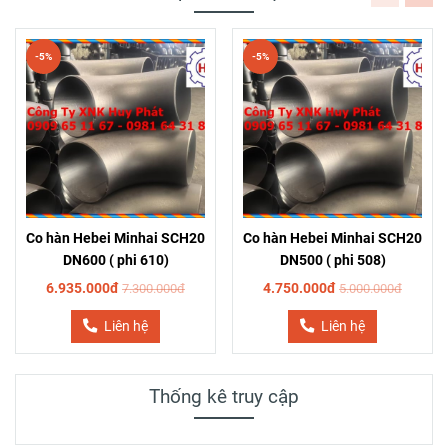
-5%
-5%
Co hàn Hebei Minhai SCH20
Co hàn Hebei Minhai SCH20
DN600 ( phi 610)
DN500 ( phi 508)
6.935.000đ
4.750.000đ
7.300.000đ
5.000.000đ
Liên hệ
Liên hệ
Thống kê truy cập