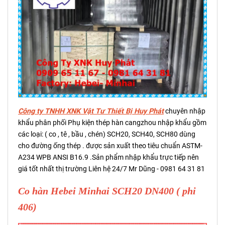
Công ty TNHH XNK Vật Tư Thiết Bị Huy Phát
chuyên nhập
khẩu phân phối Phụ kiện thép hàn cangzhou nhập khẩu gồm
các loại: ( co , tê , bầu , chén) SCH20, SCH40, SCH80 dùng
cho đường ống thép . được sản xuất theo tiêu chuẩn ASTM-
A234 WPB ANSI B16.9 .Sản phẩm nhập khẩu trực tiếp nên
giá tốt nhất thị trường Liên hệ 24/7 Mr Dũng - 0981 64 31 81
Co hàn Hebei Minhai SCH20 DN400 ( phi
406)