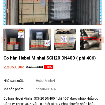
Co hàn Hebei Minhai SCH20 DN400 ( phi 406)
2.205.000đ
2.450.000đ
-10%
Nhà sản xuất:
Hebei MinhAi
Mã sản phẩm:
cohan400AS2
Co hàn Hebei Minhai SCH20 DN400 ( phi 406) được nhập khẩu do
Công ty TNHH XNK Vật Tư Thiết Bị Huy Phát chuyên nhập khẩu