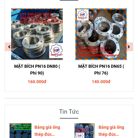
MẶT BÍCH PN16 DN80 (
MẶT BÍCH PN16 DN65 (
Phi 90)
Phi 76)
160.000đ
140.000đ
Tin Tức
Bảng giá ống
Bảng giá ống
thép đúc
thép đúc