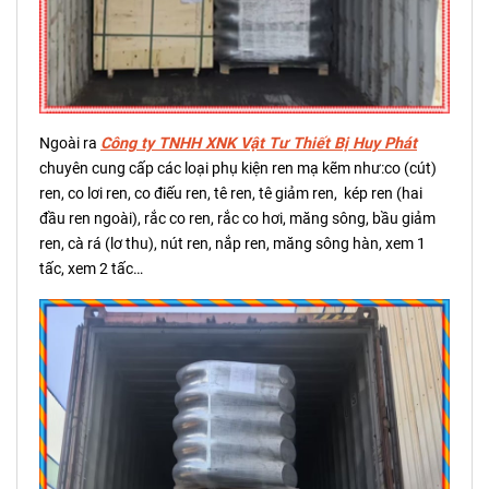
Ngoài ra
Công ty TNHH XNK Vật Tư Thiết Bị Huy Phát
chuyên cung cấp các loại phụ kiện ren mạ kẽm như:co (cút)
ren, co lơi ren, co điếu ren, tê ren, tê giảm ren, kép ren (hai
đầu ren ngoài), rắc co ren, rắc co hơi, măng sông, bầu giảm
ren, cà rá (lơ thu), nút ren, nắp ren, măng sông hàn, xem 1
tấc, xem 2 tấc…