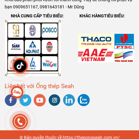
bạn 0909651167, 0981643181 - Mr Dũng
NHÀ CUNG CẤP TIÊU BIỂU:
KHÁC HÀNGTIÊU BIỂU:
Liên kết với Ống thép Seah
© Bản quyền thuộc về https://thepongseah.com.vn/