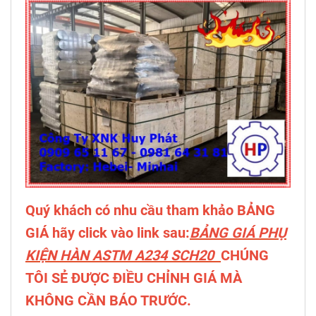
Quý khách có nhu cầu tham khảo BẢNG
GIÁ hãy click vào link sau:
BẢNG GIÁ PHỤ
KIỆN HÀN ASTM A234 SCH20
CHÚNG
TÔI SẺ ĐƯỢC ĐIỀU CHỈNH GIÁ MÀ
KHÔNG CẦN BÁO TRƯỚC.