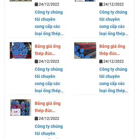
SCH40 SCH80
SCH40 SCH80
24/12/2022
24/12/2022
DN300 ( phi
DN250 ( phi
Công ty chúng
Công ty chúng
323)
273)
tôi chuyên
tôi chuyên
cung cấp các
cung cấp các
loại ống thép
loại ống thép
mạ kẽm, ống
mạ kẽm, ống
Bảng giá ống
Bảng giá ống
thép đen, ống
thép đen, ống
thép đúc
thép đúc
thép cỡ lớn,
thép cỡ lớn,
SCH40 SCH80
SCH40 SCH80
24/12/2022
24/12/2022
thép hộp
thép hộp
DN200 ( phi
DN150 ( phi
vuông và chữ
Công ty chúng
vuông và chữ
Công ty chúng
219)
168)
nhật thương
tôi chuyên
nhật thương
tôi chuyên
hiệu Hòa Phát
cung cấp các
hiệu Hòa Phát
cung cấp các
tại Hồ Chí
loại ống thép
tại Hồ Chí
loại ống thép
Minh. Hãy liên
mạ kẽm, ống
Minh. Hãy liên
mạ kẽm, ống
Bảng giá ống
hệ Cty HUY
thép đen, ống
hệ Cty HUY
thép đen, ống
thép đúc
PHÁT -
thép cỡ lớn,
PHÁT -
thép cỡ lớn,
SCH40 SCH80
24/12/2022
0981643181
thép hộp
0981643181
thép hộp
DN125 ( phi
Mr Dũng để
vuông và chữ
Công ty chúng
Mr Dũng để
vuông và chữ
141)
biết giá chính
nhật thương
tôi chuyên
biết giá chính
nhật thương